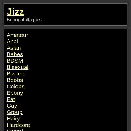
Jizz
Bebopalulla pics
Amateur
Anal
Asian
Babes
BDSM
Bisexual
Bizarre
Boobs
Celebs
Ebony
Fat
Gay
Group
Hairy
Hardcore