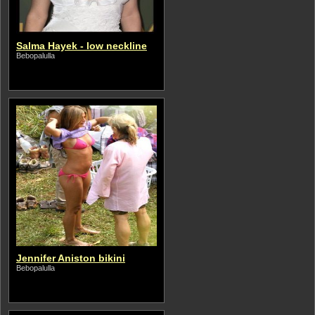
Salma Hayek - low neckline
Bebopalulla
Jennifer Aniston bikini
Bebopalulla